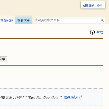
创建账户
登录
搜
查看源代码
查看历史
索
帮助
建页面，内容为“'''Swadian Gauntlets ''':
缩略图|左
{|