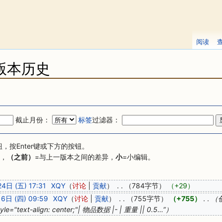
阅读
版本历史
截止月份：
标签
过滤器：
按Enter键或下方的按钮。
异，
（之前）
=与上一版本之间的差异，
小
=小编辑。
4日 (五) 17:31
‎
XQY
（
讨论
|
贡献
）
‎
. .
（784字节）
（+29）
6日 (四) 09:59
‎
XQY
（
讨论
|
贡献
）
‎
. .
（755字节）
（+755）
‎
. .
（创
 style="text-align: center;"| 物品数据 |- | 重量 || 0.5…”）