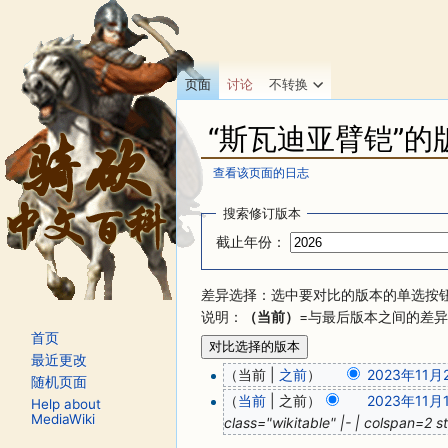
页面
讨论
不转换
“斯瓦迪亚臂铠”的
查看该页面的日志
跳转至：
导航
、
搜索
搜索修订版本
截止年份：
差异选择：选中要对比的版本的单选按钮，
说明：
（当前）
=与最后版本之间的差
首页
最近更改
（当前 |
之前
）
2023年11月2
随机页面
（
当前
| 之前）
2023年11月1
Help about
MediaWiki
class="wikitable" |- | colspan=2