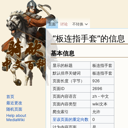
页面
讨论
不转换
“板连指手套”的信息
跳转至：
导航
、
搜索
基本信息
显示的标题
板连指手套
默认排序关键词
板连指手套
页面长度（字节）
926
页面ID
2696
页面内容语言
zh - 中文
首页
最近更改
页面内容类型
wiki文本
随机页面
爬虫索引
允许
Help about
至该页面的重定向数
0
MediaWiki
计为内容页面
是