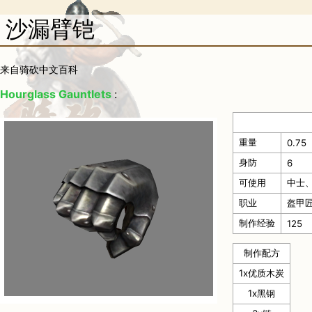
沙漏臂铠
来自骑砍中文百科
Hourglass Gauntlets
:
重量
0.75
身防
6
可使用
中士
职业
盔甲匠
制作经验
125
制作配方
1x
优质木炭
1x
黑钢