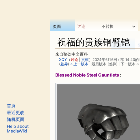
页面
讨论
不转换
祝福的贵族钢臂铠
阅读
来自骑砍中文百科
XQY
（
讨论
|
贡献
）
2024年6月6日 (四) 14:40
(
差异
)
←上一版本
| 最后版本 (差异) | 下一版本→ 
跳转至：
导航
、
搜索
Blessed Noble Steel Gauntlets
:
首页
最近更改
随机页面
Help about
MediaWiki