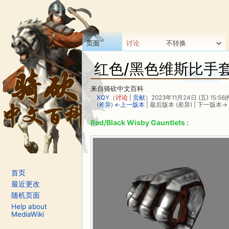
页面
讨论
不转换
红色/黑色维斯比手
阅读
来自骑砍中文百科
XQY
（
讨论
|
贡献
）
2023年11月24日 (五) 15:5
(
差异
)
←上一版本
| 最后版本 (差异) | 下一版本→ 
跳转至：
导航
、
搜索
Red/Black Wisby Gauntlets
:
首页
最近更改
随机页面
Help about
MediaWiki