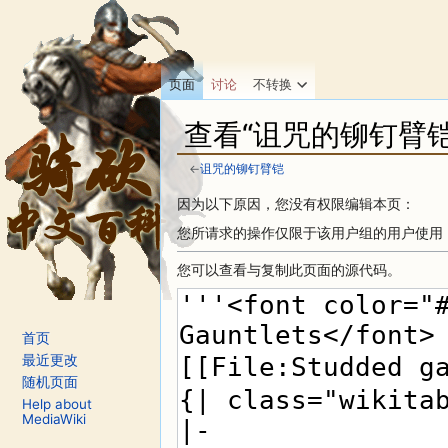
页面
讨论
不转换
查看“诅咒的铆钉臂
←
诅咒的铆钉臂铠
跳转至：
导航
、
搜索
因为以下原因，您没有权限编辑本页：
您所请求的操作仅限于该用户组的用户使用
您可以查看与复制此页面的源代码。
首页
最近更改
随机页面
Help about
MediaWiki