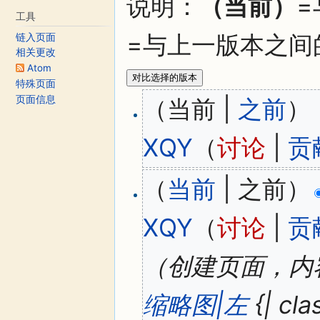
说明：
（当前）
工具
=与上一版本之间
链入页面
相关更改
Atom
特殊页面
页面信息
（当前 |
之前
）
XQY
（
讨论
|
贡
（
当前
| 之前）
XQY
（
讨论
|
贡
（创建页面，内容为“'''
缩略图|左
{| cla