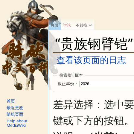
页面
讨论
不转换
“贵族钢臂铠
查看该页面的日志
跳转至：
导航
、
搜索
搜索修订版本
截止年份：
差异选择：选中要
首页
最近更改
随机页面
键或下方的按钮
Help about
MediaWiki