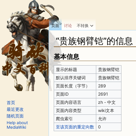
页面
讨论
不转换
“贵族钢臂铠”的信息
跳转至：
导航
、
搜索
基本信息
显示的标题
贵族钢臂铠
默认排序关键词
贵族钢臂铠
页面长度（字节）
289
页面ID
2691
页面内容语言
zh - 中文
首页
最近更改
页面内容类型
wiki文本
随机页面
爬虫索引
允许
Help about
至该页面的重定向数
0
MediaWiki