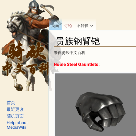
页面
讨论
不转换
贵族钢臂铠
来自骑砍中文百科
跳转至：
导航
、
搜索
Noble Steel Gauntlets
:
首页
最近更改
随机页面
Help about
MediaWiki