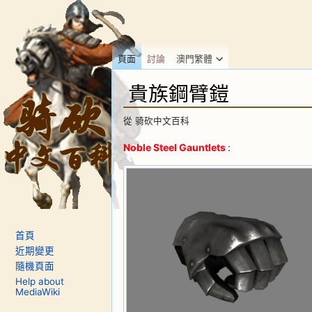
頁面
討論
澳門繁體
貴族鋼臂鎧
從 骑砍中文百科
跳到：
導覽
、
搜尋
Noble Steel Gauntlets
:
首頁
近期變更
隨機頁面
Help about
MediaWiki