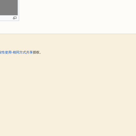
。
业性使用-相同方式共享
授权。