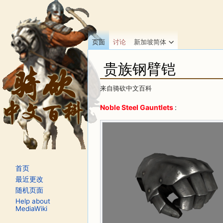
页面
讨论
新加坡简体
贵族钢臂铠
来自骑砍中文百科
跳转至：
导航
、
搜索
Noble Steel Gauntlets
:
首页
最近更改
随机页面
Help about
MediaWiki