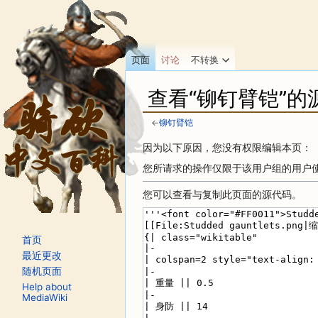
页面
讨论
不转换
查看“铆钉臂铠”的
←
铆钉臂铠
跳转至：
导航
、
搜索
因为以下原因，您没有权限编辑本页：
您所请求的操作仅限于该用户组的用户
您可以查看与复制此页面的源代码。
首页
最近更改
随机页面
Help about
MediaWiki