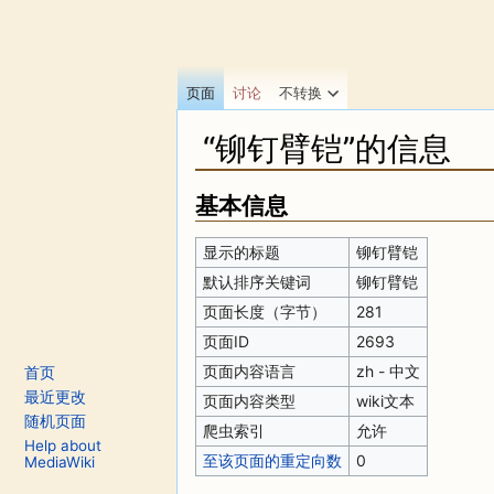
页面
讨论
不转换
“铆钉臂铠”的信息
跳转至：
导航
、
搜索
基本信息
显示的标题
铆钉臂铠
默认排序关键词
铆钉臂铠
页面长度（字节）
281
页面ID
2693
页面内容语言
zh - 中文
首页
最近更改
页面内容类型
wiki文本
随机页面
爬虫索引
允许
Help about
至该页面的重定向数
0
MediaWiki