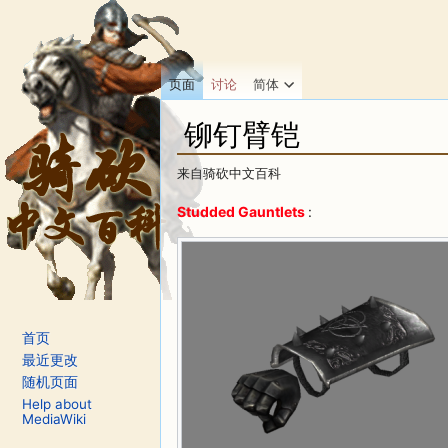
页面
讨论
简体
铆钉臂铠
来自骑砍中文百科
跳转至：
导航
、
搜索
Studded Gauntlets
:
首页
最近更改
随机页面
Help about
MediaWiki