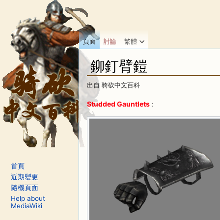
頁面
討論
繁體
鉚釘臂鎧
出自 骑砍中文百科
前往：
導覽
、
搜尋
Studded Gauntlets
:
首頁
近期變更
隨機頁面
Help about
MediaWiki