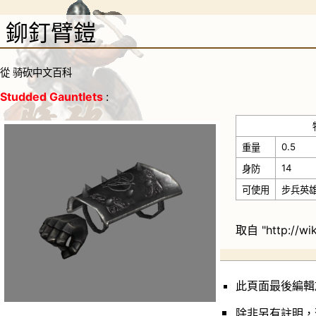
鉚釘臂鎧
從 骑砍中文百科
Studded Gauntlets
:
0.5
重量
14
身防
可使用
步兵英
取自 "
http://w
此頁面最後編輯於 
除非另有註明