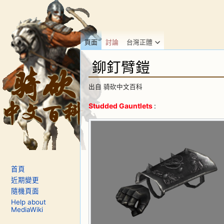
頁面
討論
台灣正體
鉚釘臂鎧
出自 骑砍中文百科
前往：
導覽
、
搜尋
Studded Gauntlets
:
首頁
近期變更
隨機頁面
Help about
MediaWiki