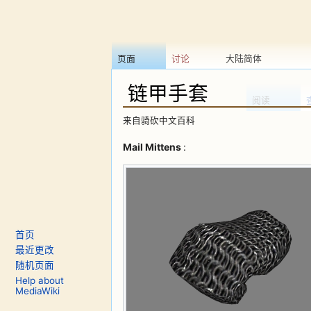
页面
讨论
大陆简体
链甲手套
阅读
来自骑砍中文百科
跳转至：
导航
、
搜索
Mail Mittens
:
首页
最近更改
随机页面
Help about
MediaWiki