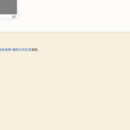
。
业性使用-相同方式共享
授权。