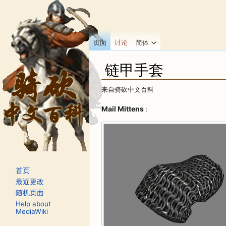
页面
讨论
简体
链甲手套
来自骑砍中文百科
跳转至：
导航
、
搜索
Mail Mittens
:
首页
最近更改
随机页面
Help about
MediaWiki