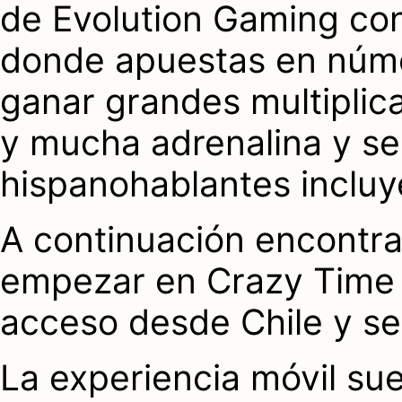
de Evolution Gaming con
donde apuestas en núme
ganar grandes multiplic
y mucha adrenalina y se
hispanohablantes incluy
A continuación encontra
empezar en Crazy Time 
acceso desde Chile y se
La experiencia móvil sue