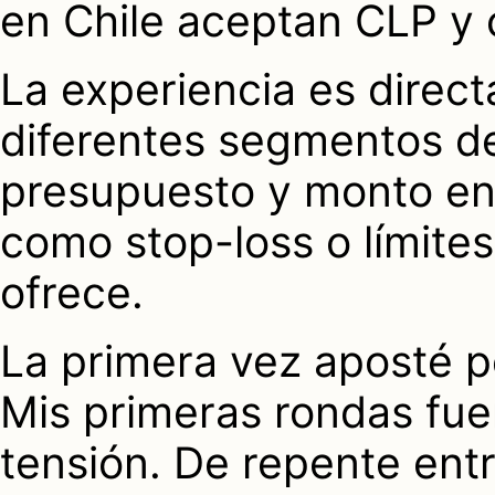
en Chile aceptan CLP y
La experiencia es direct
diferentes segmentos de
presupuesto y monto en
como stop-loss o límites 
ofrece.
La primera vez aposté p
Mis primeras rondas fue
tensión. De repente ent