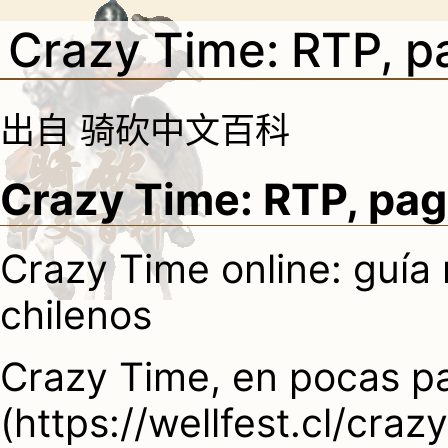
Crazy Time: RTP, pa
出自 骑砍中文百科
Crazy Time: RTP, pag
Crazy Time online: guía
chilenos
Crazy Time, en pocas pa