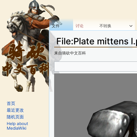
文件
讨论
不转换
File:Plate mittens l
阅读
来自骑砍中文百科
跳转至：
导航
、
搜索
首页
最近更改
随机页面
Help about
MediaWiki