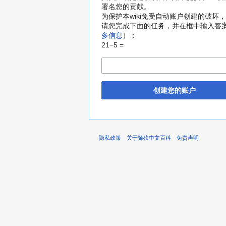
署名您的贡献。
为保护本wiki免受自动账户创建的破坏
请您完成下面的任务，并在框中输入答
多信息
）：
21−5 =
创建您的账户
隐私政策
关于骑砍中文百科
免责声明