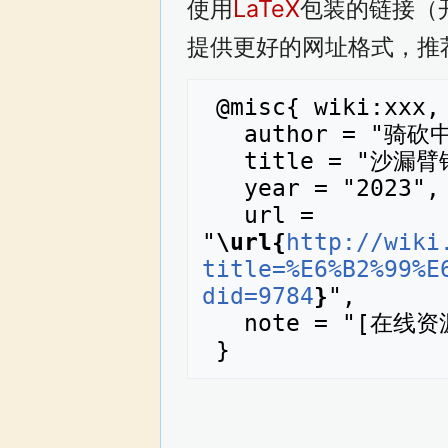
使用
LaTeX
包装的链接（
提供更好的网址格式，推
 @misc{ wiki:xxx,

   author = "骑砍中文百科",

   title = "沙漏臂铠 --- 骑砍中文百科{,} ",

   year = "2023",

   url = 
"
\url{
http://wiki
title=%E6%B2%99%E
did=9784
}
",

   note = "[在线资源；访问于2026年08月8日]"
