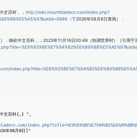
中文百科，
，
http://wiki.mountbladecn.com/index.php?
6%89%8B%E5%A5%97&oldid=8886（于
2026年08月8日查阅）．
骑砍中文百科，；2023年11月16日00:49（协调世界时）［引用于2
index.php?title=%E9%93%BE%E7%94%B2%E6%89%8B%E5%A5%97&old
decn.com/index.php?title=%E9%93%BE%E7%94%B2%E6%89%8B%
bladecn.com/index.php?title=%E9%93%BE%E7%94%B2%E6%89%8B%