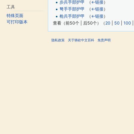
步兵手部护甲
‎
（
←链接
）
工具
弩手手部护甲
‎
（
←链接
）
特殊页面
枪兵手部护甲
‎
（
←链接
）
可打印版本
查看（前50个 | 后50个）（
20
|
50
|
100
隐私政策
关于骑砍中文百科
免责声明