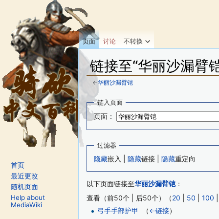
页面
讨论
不转换
链接至“华丽沙漏臂
←
华丽沙漏臂铠
跳转至：
导航
、
搜索
链入页面
页面：
过滤器
隐藏
嵌入 |
隐藏
链接 |
隐藏
重定向
首页
最近更改
以下页面链接至
华丽沙漏臂铠
：
随机页面
Help about
查看（前50个 | 后50个）（
20
|
50
|
100
MediaWiki
弓手手部护甲
‎
（
←链接
）