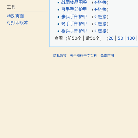
战团物品图鉴
‎
（
←链接
）
工具
弓手手部护甲
‎
（
←链接
）
特殊页面
步兵手部护甲
‎
（
←链接
）
可打印版本
弩手手部护甲
‎
（
←链接
）
枪兵手部护甲
‎
（
←链接
）
查看（前50个 | 后50个）（
20
|
50
|
100
隐私政策
关于骑砍中文百科
免责声明