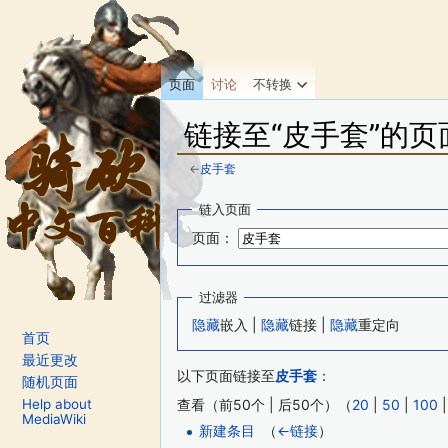
页面
讨论
不转换
链接至“皮手套”的页
←
皮手套
跳转至：
导航
、
搜索
链入页面
页面：
过滤器
隐藏
嵌入 |
隐藏
链接 |
隐藏
重定向
首页
最近更改
以下页面链接至
皮手套
：
随机页面
Help about
查看（前50个 | 后50个）（
20
|
50
|
100
MediaWiki
新建条目
‎
（
←链接
）