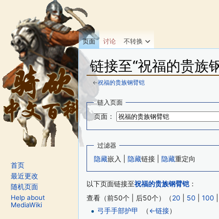
页面
讨论
不转换
链接至“祝福的贵族
←
祝福的贵族钢臂铠
跳转至：
导航
、
搜索
链入页面
页面：
过滤器
隐藏
嵌入 |
隐藏
链接 |
隐藏
重定向
首页
最近更改
以下页面链接至
祝福的贵族钢臂铠
：
随机页面
Help about
查看（前50个 | 后50个）（
20
|
50
|
100
MediaWiki
弓手手部护甲
‎
（
←链接
）