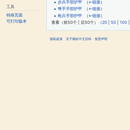
步兵手部护甲
‎
（
←链接
）
工具
弩手手部护甲
‎
（
←链接
）
特殊页面
枪兵手部护甲
‎
（
←链接
）
可打印版本
查看（前50个 | 后50个）（
20
|
50
|
100
隐私政策
关于骑砍中文百科
免责声明