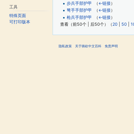
步兵手部护甲
‎
（
←链接
）
工具
弩手手部护甲
‎
（
←链接
）
特殊页面
枪兵手部护甲
‎
（
←链接
）
可打印版本
查看（前50个 | 后50个）（
20
|
50
|
1
隐私政策
关于骑砍中文百科
免责声明