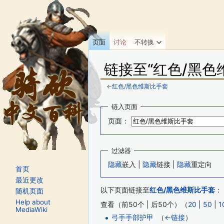
页面
讨论
不转换
链接至“红色/黑色
←
红色/黑色维斯比手套
跳转至：
导航
、
搜索
链入页面
页面：
过滤器
隐藏
嵌入 |
隐藏
链接 |
隐藏
重定向
首页
最近更改
以下页面链接至
红色/黑色维斯比手套
：
随机页面
Help about
查看（前50个 | 后50个）（
20
|
50
|
1
MediaWiki
弓手手部护甲
‎
（
←链接
）