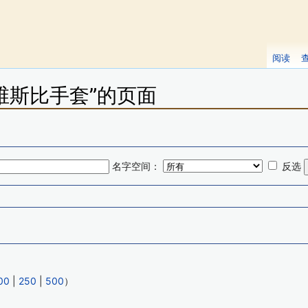
阅读
维斯比手套”的页面
名字空间：
反选
00
|
250
|
500
）