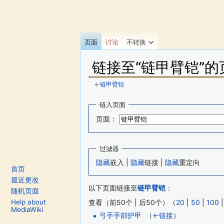
页面
讨论
不转换
链接至“链甲臂铠”的
←
链甲臂铠
跳转至：
导航
、
搜索
链入页面
页面：
过滤器
隐藏
嵌入 |
隐藏
链接 |
隐藏
重定向
首页
最近更改
以下页面链接至
链甲臂铠
：
随机页面
Help about
查看（前50个 | 后50个）（
20
|
50
|
100
MediaWiki
弓手手部护甲
‎
（
←链接
）