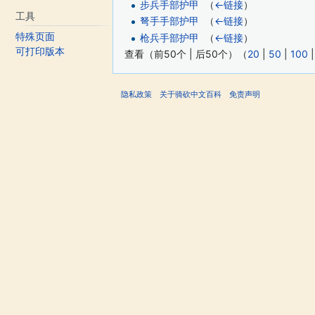
步兵手部护甲
‎
（
←链接
）
工具
弩手手部护甲
‎
（
←链接
）
特殊页面
枪兵手部护甲
‎
（
←链接
）
可打印版本
查看（前50个 | 后50个）（
20
|
50
|
100
隐私政策
关于骑砍中文百科
免责声明