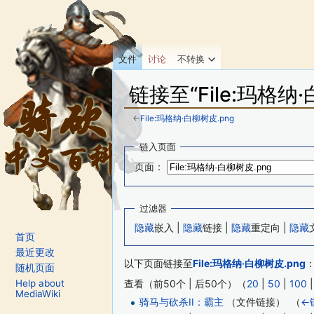
文件
讨论
不转换
链接至“File:玛格纳
←
File:玛格纳·白柳树皮.png
跳转至：
导航
、
搜索
链入页面
页面：
过滤器
隐藏
嵌入 |
隐藏
链接 |
隐藏
重定向 |
隐藏
首页
最近更改
以下页面链接至
File:玛格纳·白柳树皮.png
随机页面
Help about
查看（前50个 | 后50个）（
20
|
50
|
100
MediaWiki
骑马与砍杀II：霸主
（文件链接） ‎
（
←