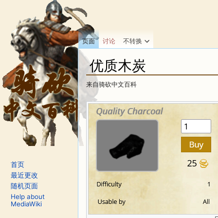
页面
讨论
不转换
优质木炭
来自骑砍中文百科
跳转至：
导航
、
搜索
首页
最近更改
随机页面
Help about
MediaWiki