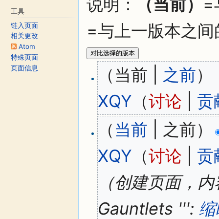
说明：
（当前）
工具
=与上一版本之间
链入页面
相关更改
Atom
特殊页面
页面信息
（当前 |
之前
）
XQY
（
讨论
|
贡
（
当前
| 之前）
XQY
（
讨论
|
贡
（创建页面，内容为“'
Gauntlets ''':
缩