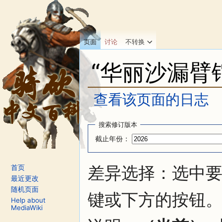
页面
讨论
不转换
“华丽沙漏臂
查看该页面的日志
跳转至：
导航
、
搜索
搜索修订版本
截止年份：
差异选择：选中要
首页
最近更改
随机页面
键或下方的按钮
Help about
MediaWiki