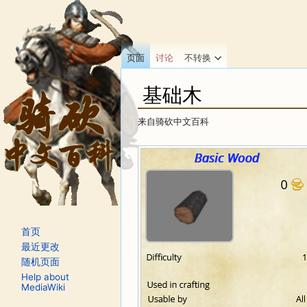
页面
讨论
不转换
基础木
来自骑砍中文百科
跳转至：
导航
、
搜索
首页
最近更改
随机页面
Help about
MediaWiki