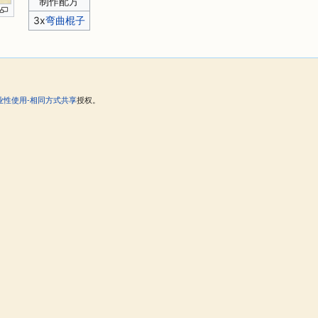
制作配方
3x
弯曲棍子
业性使用-相同方式共享
授权。