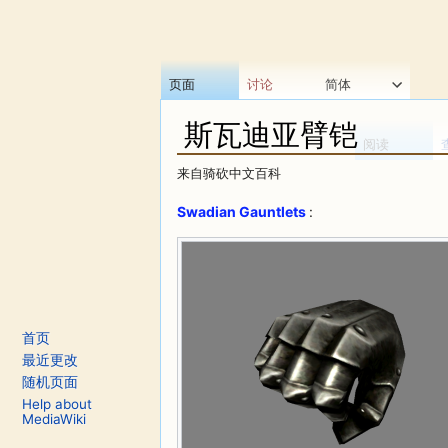
页面
讨论
简体
斯瓦迪亚臂铠
阅读
来自骑砍中文百科
跳转至：
导航
、
搜索
Swadian Gauntlets
:
首页
最近更改
随机页面
Help about
MediaWiki