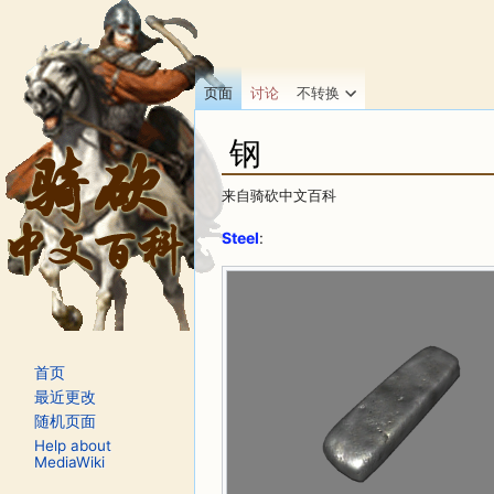
页面
讨论
不转换
钢
来自骑砍中文百科
跳转至：
导航
、
搜索
Steel
:
首页
最近更改
随机页面
Help about
MediaWiki