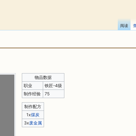
阅读
物品数据
职业
铁匠-4级
制作经验
75
制作配方
1x
煤炭
3x
废金属