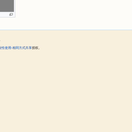
。
业性使用-相同方式共享
授权。