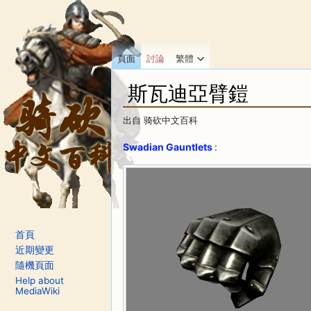
頁面
討論
繁體
斯瓦迪亞臂鎧
出自 骑砍中文百科
前往：
導覽
、
搜尋
Swadian Gauntlets
:
首頁
近期變更
隨機頁面
Help about
MediaWiki