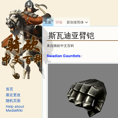
页面
讨论
新加坡简体
斯瓦迪亚臂铠
来自骑砍中文百科
跳转至：
导航
、
搜索
Swadian Gauntlets
:
首页
最近更改
随机页面
Help about
MediaWiki