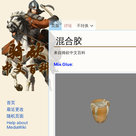
页面
讨论
不转换
混合胶
来自骑砍中文百科
跳转至：
导航
、
搜索
Mix Glue
:
首页
最近更改
随机页面
Help about
MediaWiki