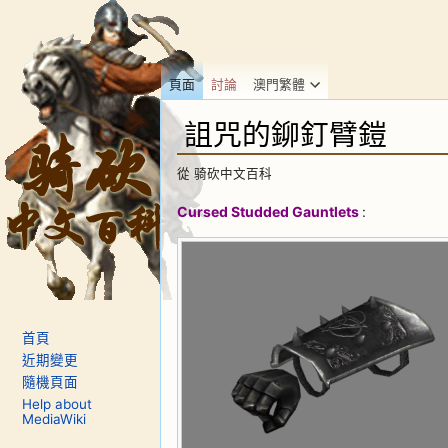
頁面
討論
澳門繁體
詛咒的鉚釘臂鎧
從 骑砍中文百科
跳到：
導覽
、
搜尋
Cursed Studded Gauntlets
:
首頁
近期變更
隨機頁面
Help about
MediaWiki