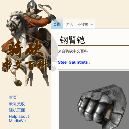
页面
讨论
不转换
钢臂铠
来自骑砍中文百科
跳转至：
导航
、
搜索
Steel Gauntlets
:
首页
最近更改
随机页面
Help about
MediaWiki