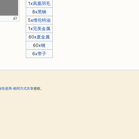
1x
凤凰羽毛
8x
黑钢
5x
维伦特油
1x
完美金属
60x
废金属
60x
钢
6x
带子
。
业性使用-相同方式共享
授权。