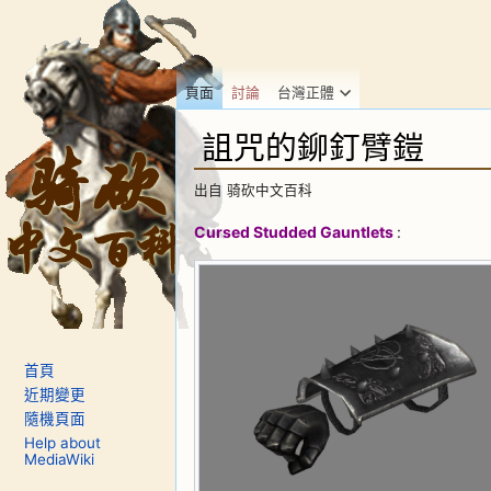
頁面
討論
台灣正體
詛咒的鉚釘臂鎧
出自 骑砍中文百科
前往：
導覽
、
搜尋
Cursed Studded Gauntlets
:
首頁
近期變更
隨機頁面
Help about
MediaWiki