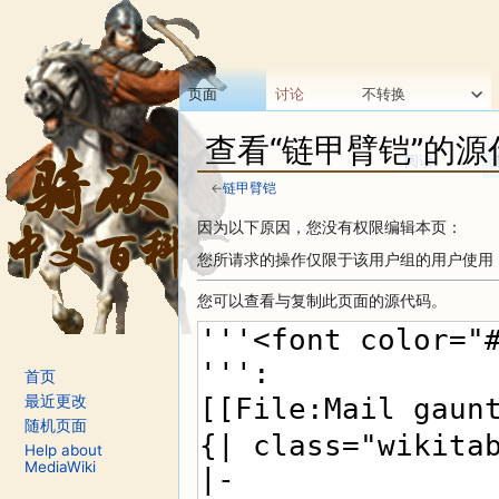
页面
讨论
不转换
查看“链甲臂铠”的源
阅读
←
链甲臂铠
跳转至：
导航
、
搜索
因为以下原因，您没有权限编辑本页：
您所请求的操作仅限于该用户组的用户使用
您可以查看与复制此页面的源代码。
首页
最近更改
随机页面
Help about
MediaWiki