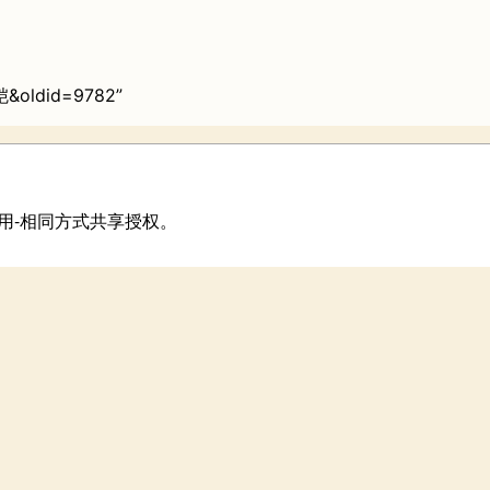
臂铠&oldid=9782
”
用-相同方式共享
授权。