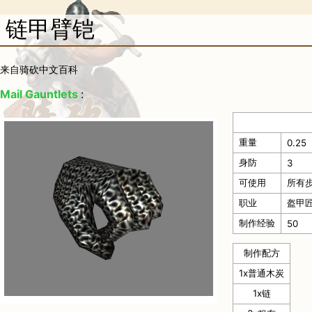
链甲臂铠
来自骑砍中文百科
Mail Gauntlets
:
重量
0.25
身防
3
可使用
所有
职业
盔甲匠
制作经验
50
制作配方
1x
普通木炭
1x
链