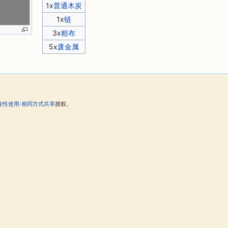
1x
普通木炭
1x
链
3x
粗布
5x
废金属
。
业性使用-相同方式共享
授权。