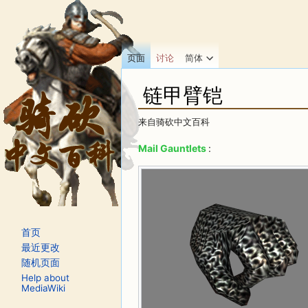
页面
讨论
简体
链甲臂铠
来自骑砍中文百科
跳转至：
导航
、
搜索
Mail Gauntlets
:
首页
最近更改
随机页面
Help about
MediaWiki