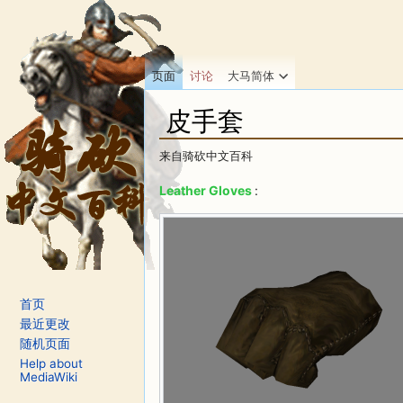
页面
讨论
大马简体
皮手套
来自骑砍中文百科
跳转至：
导航
、
搜索
Leather Gloves
:
首页
最近更改
随机页面
Help about
MediaWiki