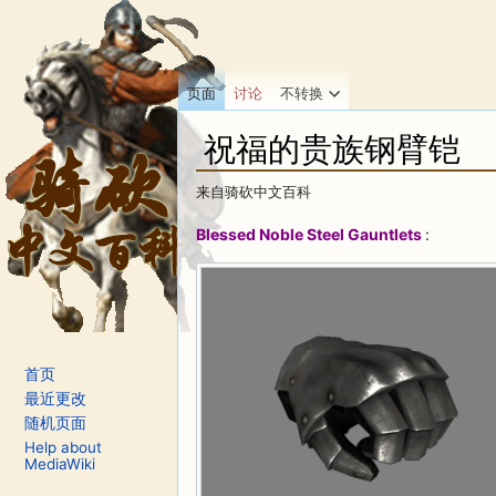
页面
讨论
不转换
祝福的贵族钢臂铠
来自骑砍中文百科
跳转至：
导航
、
搜索
Blessed Noble Steel Gauntlets
:
首页
最近更改
随机页面
Help about
MediaWiki