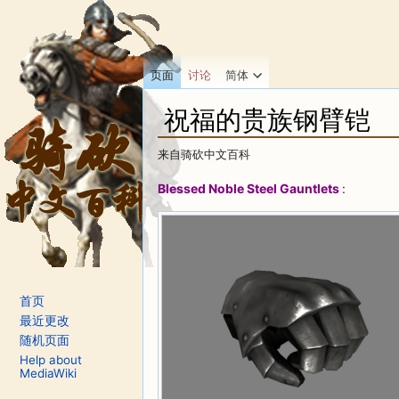
页面
讨论
简体
祝福的贵族钢臂铠
来自骑砍中文百科
跳转至：
导航
、
搜索
Blessed Noble Steel Gauntlets
:
首页
最近更改
随机页面
Help about
MediaWiki