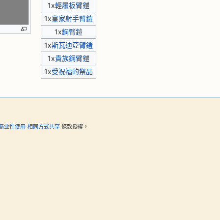
1x
輕履板臂鎧
1x
皇家射手臂鎧
1x
鋼臂鎧
1x
斯瓦迪亞臂鎧
1x
貴族鋼臂鎧
1x
受祝福的祭品
商业性使用-相同方式共享
條款授權。