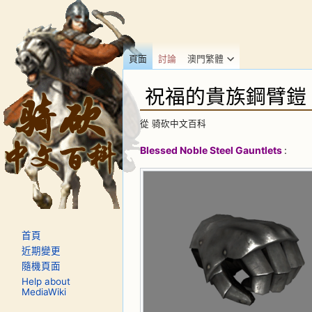
頁面
討論
澳門繁體
祝福的貴族鋼臂鎧
從 骑砍中文百科
跳到：
導覽
、
搜尋
Blessed Noble Steel Gauntlets
:
首頁
近期變更
隨機頁面
Help about
MediaWiki