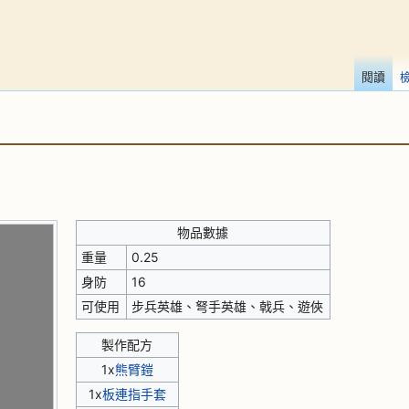
閱讀
物品數據
重量
0.25
身防
16
可使用
步兵英雄、弩手英雄、戟兵、遊俠
製作配方
1x
熊臂鎧
1x
板連指手套