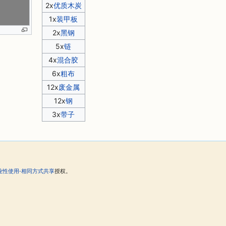
2x
优质木炭
1x
装甲板
2x
黑钢
5x
链
4x
混合胶
6x
粗布
12x
废金属
12x
钢
3x
带子
。
业性使用-相同方式共享
授权。