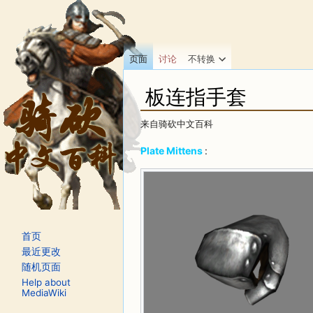
页面
讨论
不转换
板连指手套
来自骑砍中文百科
跳转至：
导航
、
搜索
Plate Mittens
:
首页
最近更改
随机页面
Help about
MediaWiki