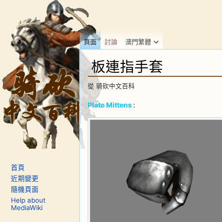
頁面
討論
澳門繁體
板連指手套
從 骑砍中文百科
跳到：
導覽
、
搜尋
Plate Mittens
:
首頁
近期變更
隨機頁面
Help about
MediaWiki